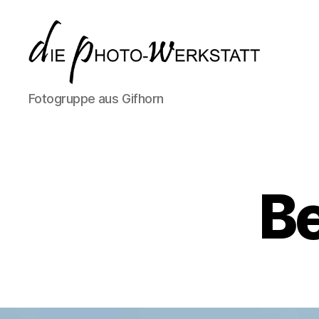
dIE
Fotogruppe aus Gifhorn
pHOTO-
wERKSTATT
Be