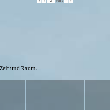
«
‹
von
2
›
»
 Zeit und Raum.