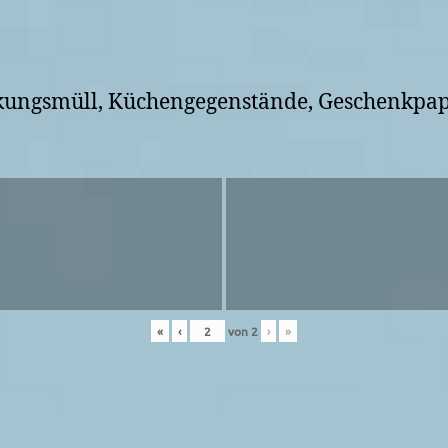
ckungsmüll, Küchengegenstände, Geschenkpap
«
‹
von
2
›
»