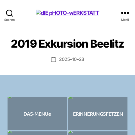
dIE
Suchen
Menü
pHOTO-
wERKSTATT
2019 Exkursion Beelitz
2025-10-28
Beitragsdatum
DAS-MENUe
ERINNERUNGSFETZEN